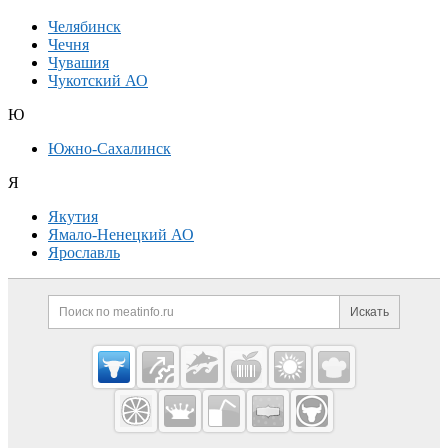
Челябинск
Чечня
Чувашия
Чукотский АО
Ю
Южно-Сахалинск
Я
Якутия
Ямало-Ненецкий АО
Ярославль
Дополнительная информация
Поиск по сайту и ссылк
Искать
Cсылки на полезные проекты
Meatinfo.ru —
мясо и
мясопродукты