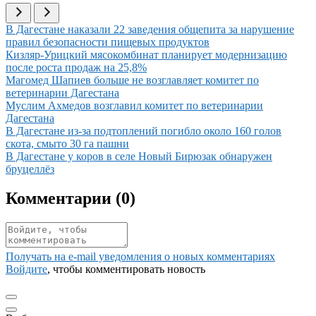
Иллюстрация новости
В Дагестане наказали 22 заведения общепита за нарушение
правил безопасности пищевых продуктов
Иллюстрация новости
Кизляр-Урицкий мясокомбинат планирует модернизацию
после роста продаж на 25,8%
Иллюстрация новости
Магомед Шапиев больше не возглавляет комитет по
ветеринарии Дагестана
Иллюстрация новости
Муслим Ахмедов возглавил комитет по ветеринарии
Дагестана
Иллюстрация новости
В Дагестане из-за подтоплений погибло около 160 голов
скота, смыто 30 га пашни
Иллюстрация новости
В Дагестане у коров в селе Новый Бирюзак обнаружен
бруцеллёз
Комментарии (
0
)
Получать на e‑mail уведомления о новых комментариях
Войдите
, чтобы комментировать новость