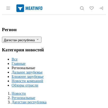
Раздел навигации по сайту meatinfo.r
В Дагестане увеличилось производство м
Фильтры
Регион
Дагестан республика
Категория новостей
Все
Главные
Региональные
Дальнее зарубежье
Ближнее зарубежье
Новости компаний
Обзоры отрасли
Новости
Разделы
Новости
Региональные
Дагестан республика