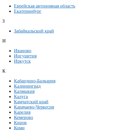
Еврейская автономная область
Екатеринбург
З
Забайкальский край
И
Иваново
Ингушетия
Иркутск
К
Кабардино-Балкария
Калининград
Калмыкия
Калуга
Камчатский край
Карачаево-Черкесия
Карелия
Кемерово
Киров
Коми