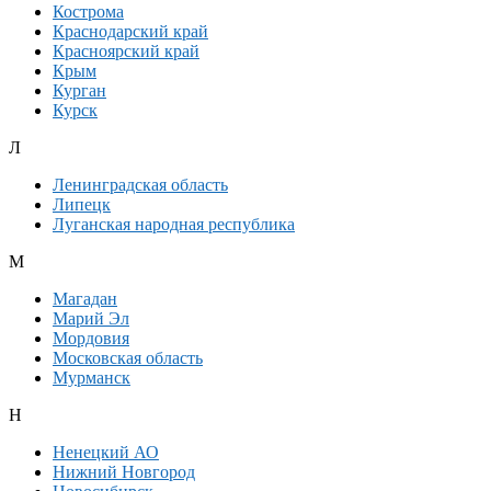
Кострома
Краснодарский край
Красноярский край
Крым
Курган
Курск
Л
Ленинградская область
Липецк
Луганская народная республика
М
Магадан
Марий Эл
Мордовия
Московская область
Мурманск
Н
Ненецкий АО
Нижний Новгород