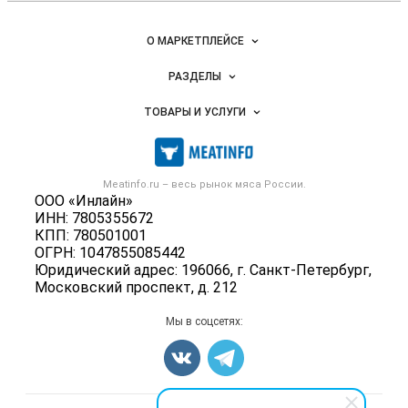
Важные разделы и контакты
Навигация по сайту
О МАРКЕТПЛЕЙСЕ
Новости Meatinfo.ru
РАЗДЕЛЫ
Услуги и цены
Объявления
ТОВАРЫ И УСЛУГИ
Размещение рекламы
Каталог компаний
Мясо, мясопродукты
Публичная оферта
Новости рынка
Скот в живом весе
Контактная информация
Форум
Meatinfo.ru – весь
рынок мяса
России.
Колбасы, сосиски, деликатесы
Политика обработки персональных данных
ООО «Инлайн»
Энциклопедия
Мясные полуфабрикаты
ИНН: 7805355672
Для СМИ
Бренды
КПП: 780501001
Мясные консервы
ОГРН: 1047855085442
Мониторинг
Мясные снеки
Юридический адрес: 196066, г. Санкт-Петербург,
Вакансии
Московский проспект, д. 212
Яйца
Блог
Добавить объявление
Мы в соцсетях:
Карта объявлений