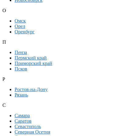
Новосибирск
О
Омск
Орел
Оренбург
П
Пенза
Пермский край
Приморский край
Псков
Р
Ростов-на-Дону
Рязань
С
Самара
Саратов
Севастополь
Северная Осетия