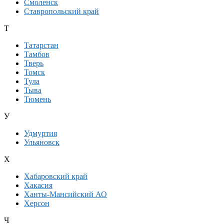
Смоленск
Ставропольский край
Т
Татарстан
Тамбов
Тверь
Томск
Тула
Тыва
Тюмень
У
Удмуртия
Ульяновск
Х
Хабаровский край
Хакасия
Ханты-Мансийский АО
Херсон
Ч